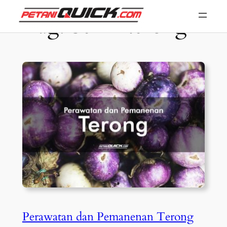
Skip
Tag:
benih terong
to
content
Perawatan dan Pemanenan Terong