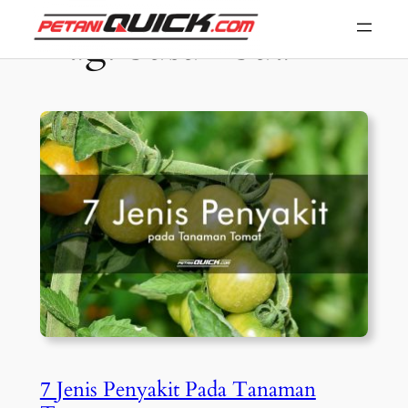
Skip
Tag:
busuk buah
to
content
7 Jenis Penyakit Pada Tanaman