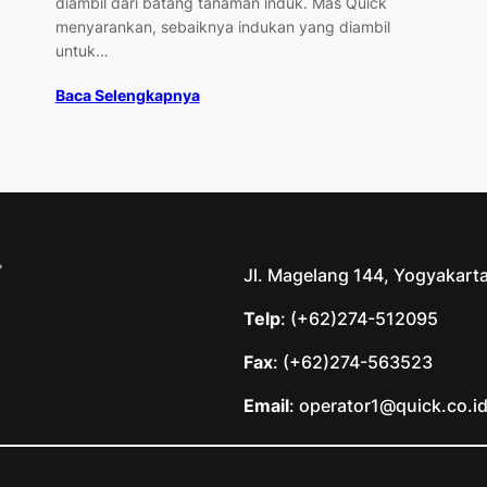
diambil dari batang tanaman induk. Mas Quick
menyarankan, sebaiknya indukan yang diambil
untuk…
Baca Selengkapnya
Jl. Magelang 144, Yogyakart
Telp
: (+62)274-512095
Fax
: (+62)274-563523
Email
: operator1@quick.co.i