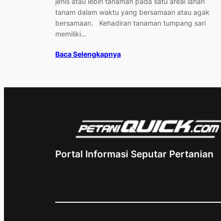
jenis atau lebih tanaman pada satu areal lahan
tanam dalam waktu yang bersamaan atau agak
bersamaan. Kehadiran tanaman tumpang sari
memiliki…
Baca Selengkapnya
Portal Informasi Seputar Pertanian