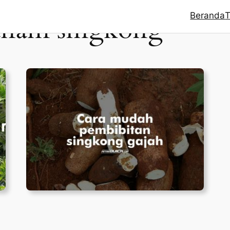
Beranda
T
anam singkong