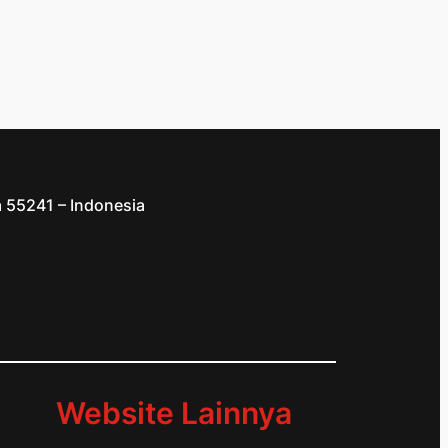
a 55241 – Indonesia
d
Website Lainnya