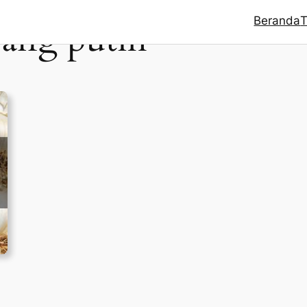
Beranda
T
ang putih