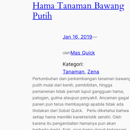
Hama Tanaman Bawang
Putih
Jan 16, 2019
—
Mas Quick
oleh
Kategori:
Tanaman
, 
Zena
Pertumbuhan dan perkembangan tanaman bawan
putih mulai dari benih, pembibitan, hingga
pemanenan tidak pernah luput gangguan hama,
patogen, gulma ataupun penyakit. Ancaman gagal
panen pun terus membayangi apabila tidak ada
tindakan dari Sobat Quick. Perlu diketahui bahwa
setiap hama memiliki karekteristik sendiri. Oleh
karena itu pengendalian hamanya pun akan
berbeda-beda. Nah, agar hama dapat tertangani