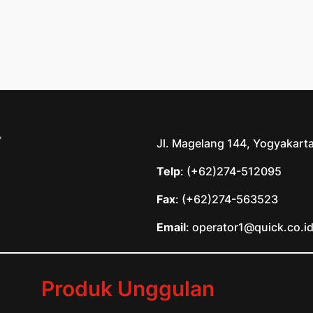
Jl. Magelang 144, Yogyakart
Telp
: (+62)274-512095
Fax
: (+62)274-563523
Email
: operator1@quick.co.i
Produk Unggulan