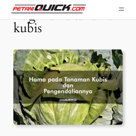
Skip
Tag:
hama tanaman
to
kubis
content