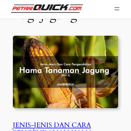
Skip
Tag:
jagung
to
content
JENIS-JENIS DAN CARA