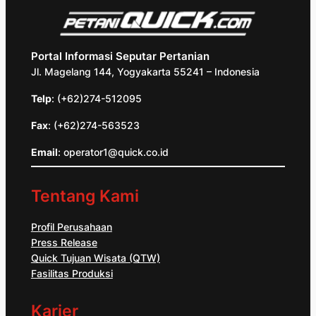
Portal Informasi Seputar Pertanian
Jl. Magelang 144, Yogyakarta 55241 – Indonesia
Telp
: (+62)274-512095
Fax
: (+62)274-563523
Email
: operator1@quick.co.id
Tentang Kami
Profil Perusahaan
Press Release
Quick Tujuan Wisata (QTW)
Fasilitas Produksi
Karier