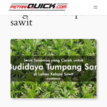
Skip
Tag:
lahan kelapa
to
sawit
content