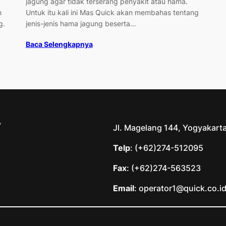
jagung agar tidak terserang penyakit atau hama.
h
Untuk itu kali ini Mas Quick akan membahas tentang
g.
jenis-jenis hama jagung beserta…
Baca Selengkapnya
Jl. Magelang 144, Yogyakart
Telp
: (+62)274-512095
Fax
: (+62)274-563523
Email
: operator1@quick.co.i