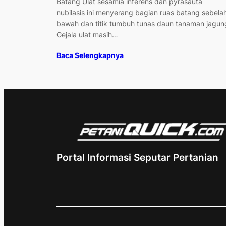
Batang Ulat sesamia inferens dan pyrasauta
nubilasis ini menyerang bagian ruas batang sebela
bawah dan titik tumbuh tunas daun tanaman jagun
Gejala ulat masih…
Baca Selengkapnya
Portal Informasi Seputar Pertanian