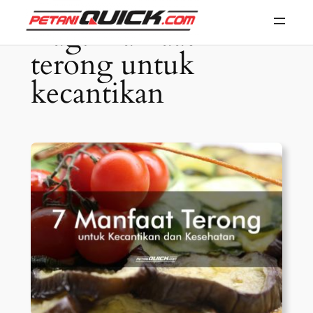
Skip
Tag:
manfaat
to
terong untuk
content
kecantikan