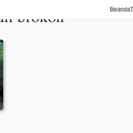
Beranda
T
n brokoli