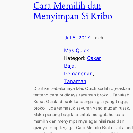
Cara Memilih dan
Menyimpan Si Kribo
Jul 8, 2017
—
oleh
Mas Quick
Kategori:
Cakar
Baja
, 
Pemanenan
, 
Tanaman
Di artikel sebelumnya Mas Quick sudah dijelaskan
tentang cara budidaya tanaman brokoli. Tahukah
Sobat Quick, dibalik kandungan gizi yang tinggi,
brokoli juga termasuk sayuran yang mudah rusak.
Maka penting bagi kita untuk mengetahui cara
memilih dan menyimpannya agar nilai rasa dan
gizinya tetap terjaga. Cara Memilih Brokoli Jika an