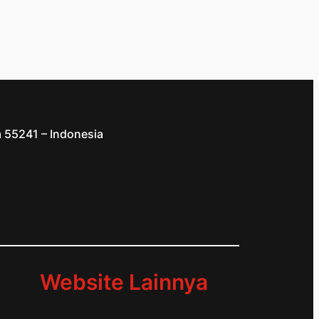
a 55241 – Indonesia
d
Website Lainnya