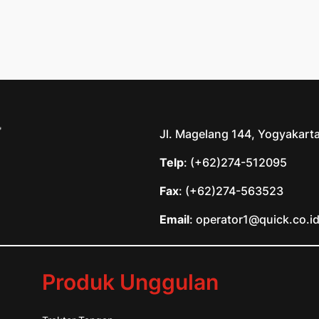
Jl. Magelang 144, Yogyakart
Telp
: (+62)274-512095
Fax
: (+62)274-563523
Email
: operator1@quick.co.i
Produk Unggulan