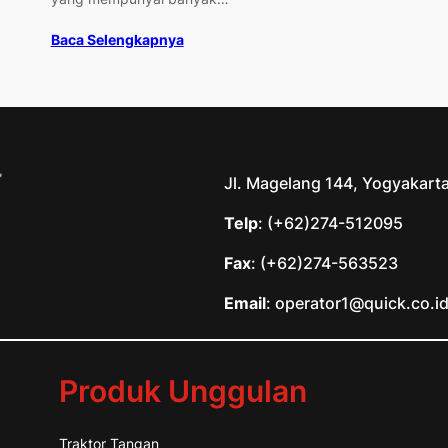
Baca Selengkapnya
Jl. Magelang 144, Yogyakart
Telp
: (+62)274-512095
Fax
: (+62)274-563523
Email
: operator1@quick.co.i
Produk Unggulan
Traktor Tangan