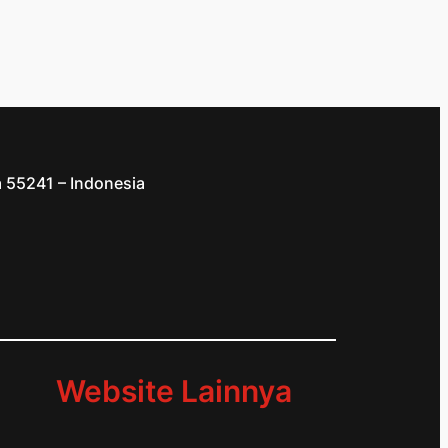
a 55241 – Indonesia
d
Website Lainnya