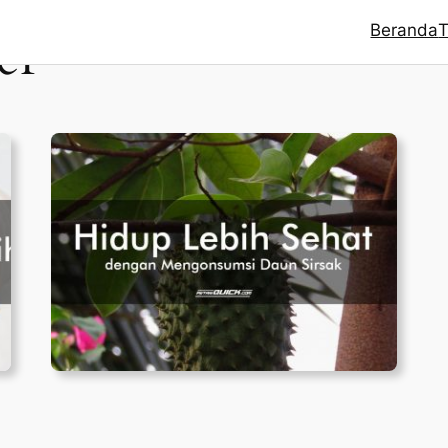
Beranda
T
er