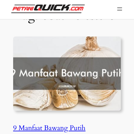
Skip
Tag:
obat kolesterol
to
content
9 Manfaat Bawang Putih