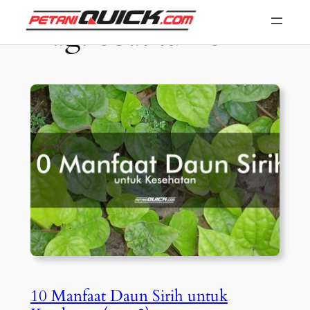
Skip
Tag:
obat tumor
to
content
10 Manfaat Daun Sirih untuk