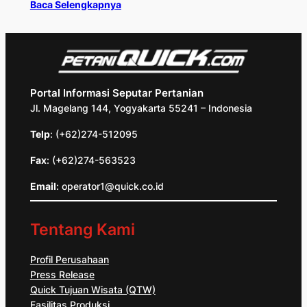
Baca Selengkapnya
Portal Informasi Seputar Pertanian
Jl. Magelang 144, Yogyakarta 55241 – Indonesia
Telp
: (+62)274-512095
Fax
: (+62)274-563523
Email
: operator1@quick.co.id
Tentang Kami
Profil Perusahaan
Press Release
Quick Tujuan Wisata (QTW)
Fasilitas Produksi