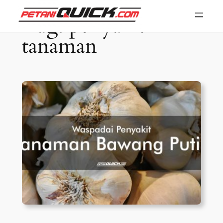
Skip
Tag:
penyakit
to
tanaman
content