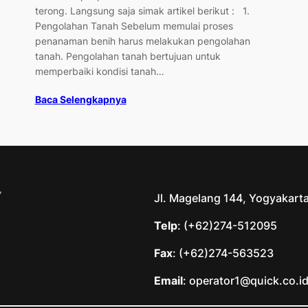
terong. Langsung saja simak artikel berikut : 1.
Pengolahan Tanah Sebelum memulai proses
penanaman benih harus melakukan pengolahan
tanah. Pengolahan tanah bertujuan untuk
memperbaiki kondisi tanah…
Baca Selengkapnya
Jl. Magelang 144, Yogyakart
Telp
: (+62)274-512095
Fax
: (+62)274-563523
Email
: operator1@quick.co.i