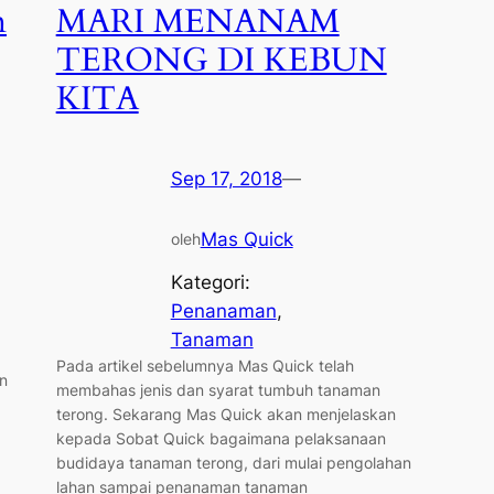
n
MARI MENANAM
TERONG DI KEBUN
KITA
Sep 17, 2018
—
Mas Quick
oleh
Kategori:
Penanaman
, 
Tanaman
Pada artikel sebelumnya Mas Quick telah
n
membahas jenis dan syarat tumbuh tanaman
terong. Sekarang Mas Quick akan menjelaskan
kepada Sobat Quick bagaimana pelaksanaan
budidaya tanaman terong, dari mulai pengolahan
lahan sampai penanaman tanaman