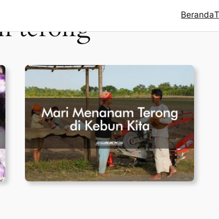
Beranda
T
n terong