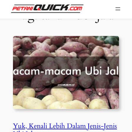
Skip
Tag:
tanam ubi jalar
to
content
Yuk, Kenali Lebih Dalam Jenis-Jenis