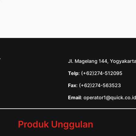
Jl. Magelang 144, Yogyakart
Telp
: (+62)274-512095
Fax
: (+62)274-563523
Email
: operator1@quick.co.i
Produk Unggulan