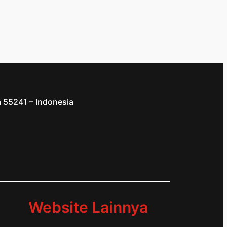
a 55241 – Indonesia
d
Website Lainnya