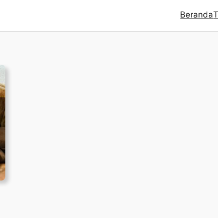
Beranda
T