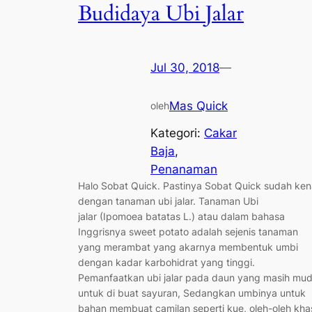
Budidaya Ubi Jalar
Jul 30, 2018
—
Mas Quick
oleh
Kategori:
Cakar
Baja
, 
Penanaman
Halo Sobat Quick. Pastinya Sobat Quick sudah ken
dengan tanaman ubi jalar. Tanaman Ubi
jalar (Ipomoea batatas L.) atau dalam bahasa
Inggrisnya sweet potato adalah sejenis tanaman
yang merambat yang akarnya membentuk umbi
dengan kadar karbohidrat yang tinggi.
Pemanfaatkan ubi jalar pada daun yang masih mu
untuk di buat sayuran, Sedangkan umbinya untuk
bahan membuat camilan seperti kue, oleh-oleh kha