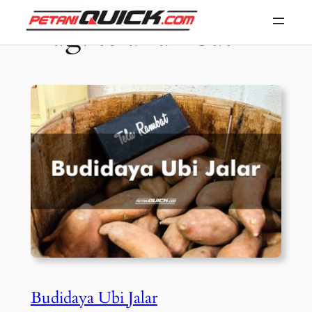
Skip
Tag:
tela rambat
to
content
Budidaya Ubi Jalar