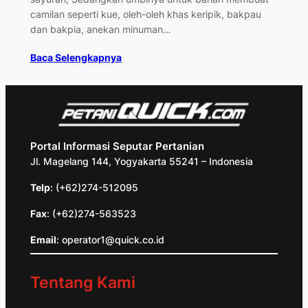
camilan seperti kue, oleh-oleh khas keripik, bakpau
dan bakpia, anekan minuman…
Baca Selengkapnya
Portal Informasi Seputar Pertanian
Jl. Magelang 144, Yogyakarta 55241 – Indonesia
Telp
: (+62)274-512095
Fax
: (+62)274-563523
Email
: operator1@quick.co.id
Tentang Kami