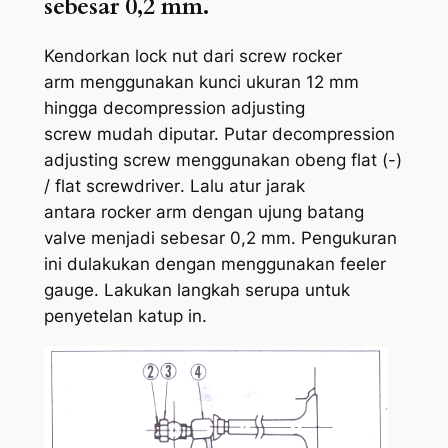
sebesar 0,2 mm.
Kendorkan
l
ock
n
ut
dari
s
crew
r
ocker
a
rm
menggunakan kunci ukuran 12 mm
hingga
decompression adjusting
s
crew
mudah diputar. Putar
decompression
adjusting screw
menggunakan obeng
flat
(-)
/
flat screwdriver
. Lalu atur jarak
antara
rocker arm
dengan ujung batang
valve
menjadi sebesar 0,2 mm. Pengukuran
ini dulakukan dengan menggunakan
feeler
gauge
.
Lakukan langkah serupa untuk
penyetelan katup in.