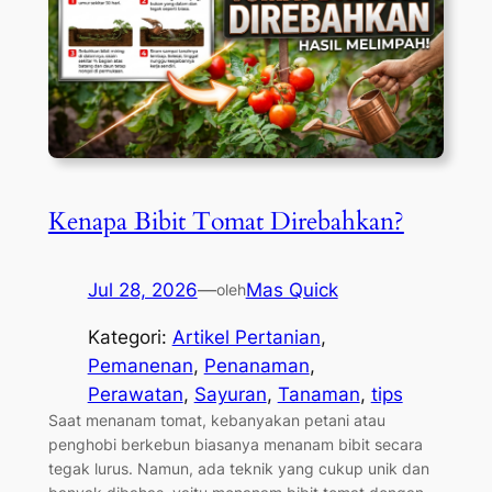
Kenapa Bibit Tomat Direbahkan?
Jul 28, 2026
—
Mas Quick
oleh
Kategori:
Artikel Pertanian
, 
Pemanenan
, 
Penanaman
, 
Perawatan
, 
Sayuran
, 
Tanaman
, 
tips
Saat menanam tomat, kebanyakan petani atau
penghobi berkebun biasanya menanam bibit secara
tegak lurus. Namun, ada teknik yang cukup unik dan