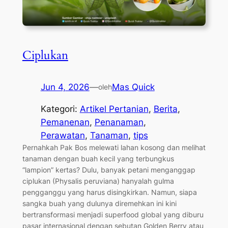
Ciplukan
Jun 4, 2026
—
Mas Quick
oleh
Kategori:
Artikel Pertanian
, 
Berita
, 
Pemanenan
, 
Penanaman
, 
Perawatan
, 
Tanaman
, 
tips
Pernahkah Pak Bos melewati lahan kosong dan melihat
tanaman dengan buah kecil yang terbungkus
“lampion” kertas? Dulu, banyak petani menganggap
ciplukan (Physalis peruviana) hanyalah gulma
pengganggu yang harus disingkirkan. Namun, siapa
sangka buah yang dulunya diremehkan ini kini
bertransformasi menjadi superfood global yang diburu
pasar internasional dengan sebutan Golden Berry atau