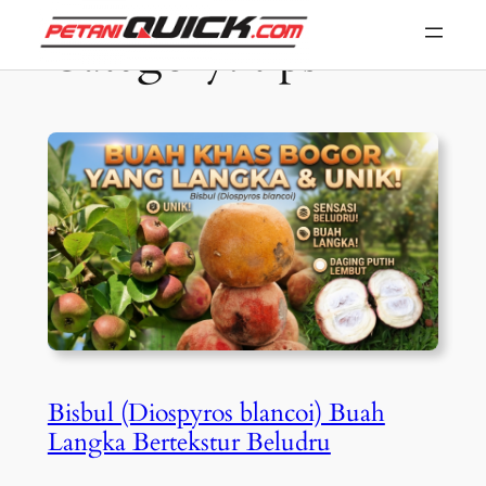
Skip
Category:
tips
to
content
Bisbul (Diospyros blancoi) Buah
Langka Bertekstur Beludru