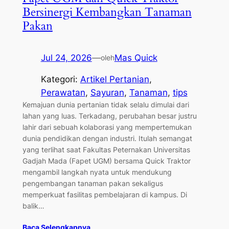
Bersinergi Kembangkan Tanaman
Pakan
Jul 24, 2026
—
Mas Quick
oleh
Kategori:
Artikel Pertanian
, 
Perawatan
, 
Sayuran
, 
Tanaman
, 
tips
Kemajuan dunia pertanian tidak selalu dimulai dari
lahan yang luas. Terkadang, perubahan besar justru
lahir dari sebuah kolaborasi yang mempertemukan
dunia pendidikan dengan industri. Itulah semangat
yang terlihat saat Fakultas Peternakan Universitas
Gadjah Mada (Fapet UGM) bersama Quick Traktor
mengambil langkah nyata untuk mendukung
pengembangan tanaman pakan sekaligus
memperkuat fasilitas pembelajaran di kampus. Di
balik…
Baca Selengkapnya