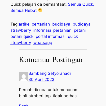
Quick pelajari da bermanfaat.
Semua Quick,
Semua Hebat
Tag:
artikel pertanian
budidaya
budidaya
strawberry
informasi
pertanian
petani
petani quick
portal informasi
quick
strawberry
whatsapp
Komentar Postingan
Bambang Setyorahadi
30 April 2023
Pernah dicoba untuk menanam
bibit stroberi tapi tidak berhasil
Reply