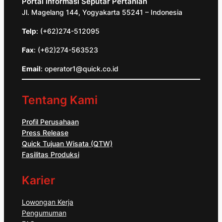
Portal Informasi Seputar Pertanian
Jl. Magelang 144, Yogyakarta 55241 – Indonesia
Telp
: (+62)274-512095
Fax
: (+62)274-563523
Email
: operator1@quick.co.id
Tentang Kami
Profil Perusahaan
Press Release
Quick Tujuan Wisata (QTW)
Fasilitas Produksi
Karier
Lowongan Kerja
Pengumuman