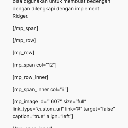
bisa digunakan untuk membuat bedengan
dengan dilengkapi dengan implement
Ridger.
[/mp_span]
[/mp_row]
[mp_row]
[mp_span col=”12″]
[mp_row_inner]
[mp_span_inner col=”6″]
[mp_image id=”1607″ size=”full”
link_type=”custom_url” link=”#” target=”false”
caption=”true” align=”left”]