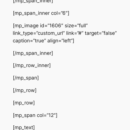
[/mp_span_inner]
[mp_span_inner col=”6″]
[mp_image id=”1606″ size=”full”
link_type=”custom_url” link=”#” target=”false”
caption=”true” align=”left”]
[/mp_span_inner]
[/mp_row_inner]
[/mp_span]
[/mp_row]
[mp_row]
[mp_span col=”12″]
[mp_text]