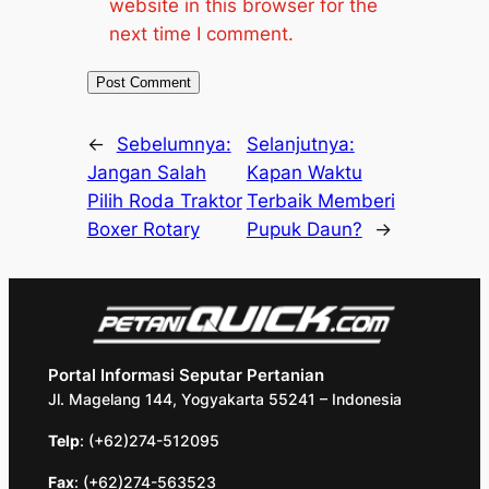
website in this browser for the
next time I comment.
←
Sebelumnya:
Selanjutnya:
Jangan Salah
Kapan Waktu
Pilih Roda Traktor
Terbaik Memberi
Boxer Rotary
Pupuk Daun?
→
Portal Informasi Seputar Pertanian
Jl. Magelang 144, Yogyakarta 55241 – Indonesia
Telp
: (+62)274-512095
Fax
: (+62)274-563523