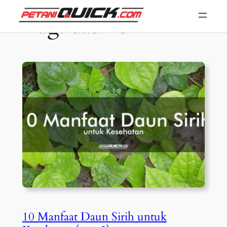
Skip
Tag:
daun sirih
to
content
10 Manfaat Daun Sirih untuk