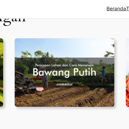
Beranda
T
ngan