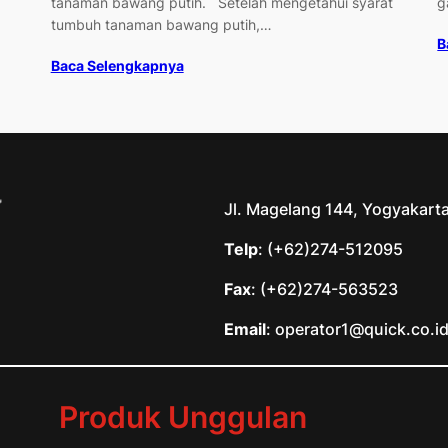
tanaman bawang putih. Setelah mengetahui syarat
g
tumbuh tanaman bawang putih,…
B
Baca Selengkapnya
Jl. Magelang 144, Yogyakart
Telp
: (+62)274-512095
Fax
: (+62)274-563523
Email
: operator1@quick.co.i
Produk Unggulan