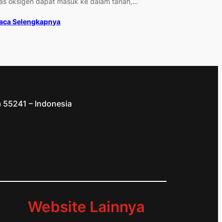
as oksigen dapat masuk ke dalam tanah,…
aca Selengkapnya
a 55241 – Indonesia
d
Website Lainnya