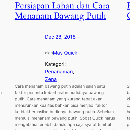
Persiapan Lahan dan Cara
Menanam Bawang Putih
Dec 28, 2018
—
Mas Quick
oleh
Kategori:
Penanaman
, 
Zena
Cara menanam bawang putih adalah salah satu
S
n
faktor penentu keberhasilan budidaya bawang
b
putih. Cara menanam yang kurang tepat akan
k
menurunkan kualitas bahkan bisa menjadi faktor
c
ketidakberhasilan budidaya bawang putih. Sebelum
h
memulai menanam bawang putih, Sobat Quick harus
t
mengetahui terlebih dahulu apa saja syarat tumbuh
p