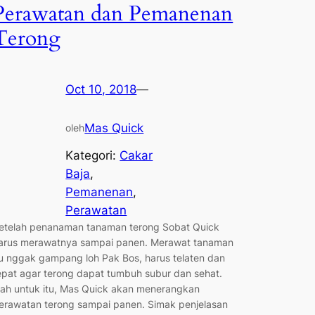
Perawatan dan Pemanenan
Terong
Oct 10, 2018
—
Mas Quick
oleh
Kategori:
Cakar
Baja
, 
Pemanenan
, 
Perawatan
etelah penanaman tanaman terong Sobat Quick
arus merawatnya sampai panen. Merawat tanaman
tu nggak gampang loh Pak Bos, harus telaten dan
epat agar terong dapat tumbuh subur dan sehat.
ah untuk itu, Mas Quick akan menerangkan
erawatan terong sampai panen. Simak penjelasan