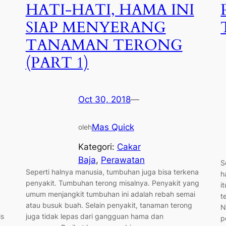
HATI-HATI, HAMA INI
SIAP MENYERANG
TANAMAN TERONG
(PART 1)
Oct 30, 2018
—
Mas Quick
oleh
Kategori:
Cakar
Baja
, 
Perawatan
S
Seperti halnya manusia, tumbuhan juga bisa terkena
h
penyakit. Tumbuhan terong misalnya. Penyakit yang
i
umum menjangkit tumbuhan ini adalah rebah semai
t
atau busuk buah. Selain penyakit, tanaman terong
N
is
juga tidak lepas dari gangguan hama dan
p