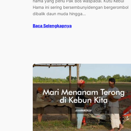
hama yang perlu Pak Bos waspadai. Kutu Kebul
Hama ini sering bersembunyidengan bergerombol
dibalik daun muda hingga…
Baca Selengkapnya