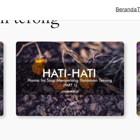
Beranda
T
n terong