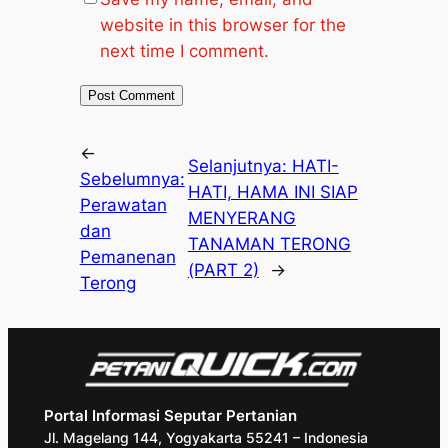
website in this browser for the
next time I comment.
←
Selanjutnya:
HATI-
Sebelumnya:
HATI, HAMA INI SIAP
Perawatan
MENYERANG
dan
TANAMAN TERONG
Pemanenan
(PART 2)
→
Terong
Portal Informasi Seputar Pertanian
Jl. Magelang 144, Yogyakarta 55241 – Indonesia