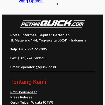
yang Optimal
→
Portal Informasi Seputar Pertanian
Jl. Magelang 144, Yogyakarta 55241 – Indonesia
Telp
: (+62)274-512095
Fax
: (+62)274-563523
Email
: operator1@quick.co.id
Tentang Kami
Profil Perusahaan
Press Release
Quick Tujuan Wisata (QTW)