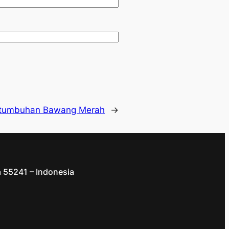
rtumbuhan Bawang Merah
→
a 55241 – Indonesia