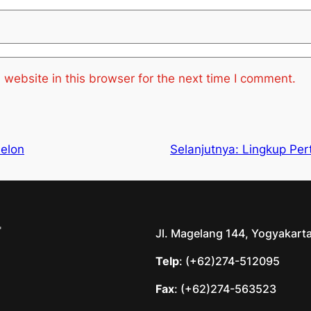
website in this browser for the next time I comment.
elon
Selanjutnya:
Lingkup Pe
Jl. Magelang 144, Yogyakart
Telp
: (+62)274-512095
Fax
: (+62)274-563523