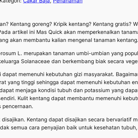
Kategori:
Cakar Baja
, 
Penanaman
kan? Kentang goreng
?
Kripik kentang? Kentang gratis? Wow
 Pada artikel ini Mas Quick akan memperkenalkan tana
t yang akan membantu kalian mengenal tanaman kentang
erosum L
.
merupakan tanaman umbi-umbian yang popule
 keluarga
Solanaceae
dan berkembang biak secara veget
kasi dapat memenuhi kebutuhan gizi masyarakat. Bagaim
t yang tinggi sehingga dapat memenuhi kebutuhan energ
dapat menjaga kondisi tubuh dan potassium yang dapat
rsendiri. Kulit kentang dapat membantu memenuhi kebut
 pencernaan.
disajikan. Kentang dapat disajikan secara bervariatif m
idak semua cara penyajian baik untuk kesehatan tubuh