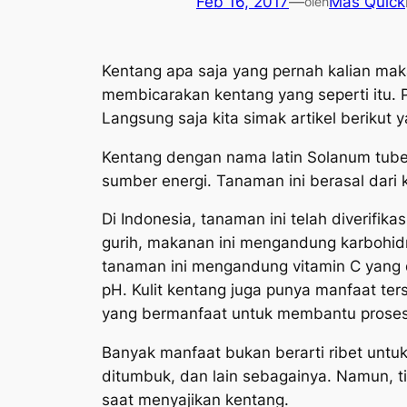
Feb 16, 2017
—
Mas Quick
oleh
Kentang apa saja yang pernah kalian ma
membicarakan kentang yang seperti itu.
Langsung saja kita simak artikel beriku
Kentang dengan nama latin
Solanum tub
sumber energi. Tanaman ini berasal dari
Di Indonesia, tanaman ini telah diverifi
gurih, makanan ini mengandung karbohidra
tanaman ini mengandung vitamin C yang 
pH. Kulit kentang juga punya manfaat te
yang bermanfaat untuk membantu proses
Banyak manfaat bukan berarti ribet untuk 
ditumbuk, dan lain sebagainya. Namun, t
saat menyajikan kentang.