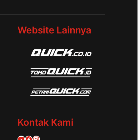
d
Website Lainnya
Kontak Kami
Quick Traktor
Traktor Quick 1953
@quicktraktor