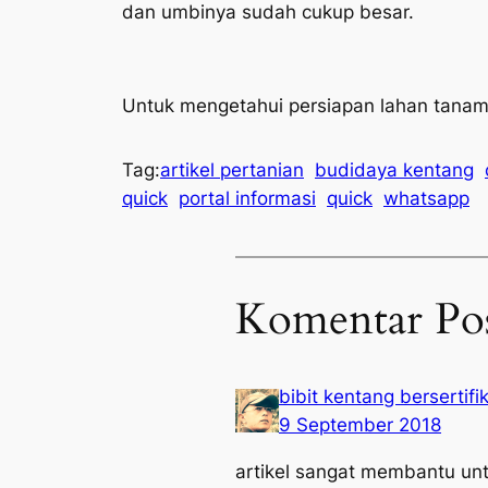
dan umbinya sudah cukup besar.
Untuk mengetahui persiapan lahan tanam
Tag:
artikel pertanian
budidaya kentang
quick
portal informasi
quick
whatsapp
Komentar Po
bibit kentang bersertifi
9 September 2018
artikel sangat membantu unt