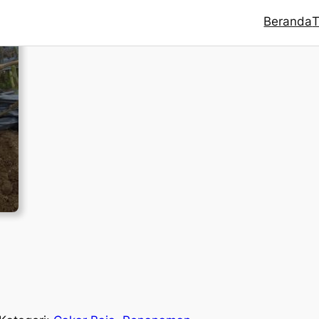
Beranda
T