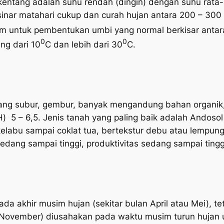
entang adalah suhu rendah (dingin) dengan suhu rata-r
nar matahari cukup dan curah hujan antara 200 – 300
 untuk pembentukan umbi yang normal berkisar antar
0
0
ng dari 10
C dan lebih dari 30
C.
g subur, gembur, banyak mengandung bahan organik, 
) 5 – 6,5. Jenis tanah yang paling baik adalah Andosol 
 kelabu sampai coklat tua, bertekstur debu atau lempu
edang sampai tinggi, produktivitas sedang sampai ting
a akhir musim hujan (sekitar bulan April atau Mei), t
u November) diusahakan pada waktu musim turun hujan