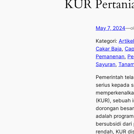
KUR Pertania
May 7, 2024
—
o
Kategori:
Artike
Cakar Baja
, 
Cap
Pemanenan
, 
Pe
Sayuran
, 
Tana
Pemerintah tel
serius kepada 
memperkenalkan
(KUR), sebuah i
dorongan besar 
adalah program
bersubsidi dar
rendah, KUR di