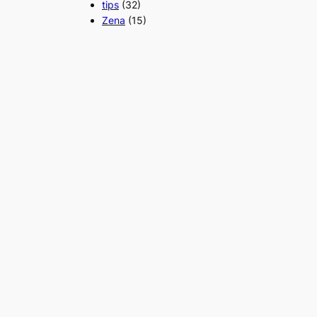
tips
(32)
Zena
(15)