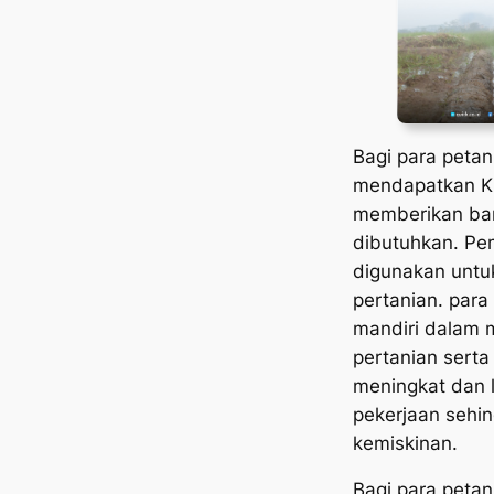
Bagi para petan
mendapatkan K
memberikan ba
dibutuhkan. Pe
digunakan unt
pertanian. para
mandiri dalam
pertanian sert
meningkat dan 
pekerjaan sehi
kemiskinan.
Bagi para petan