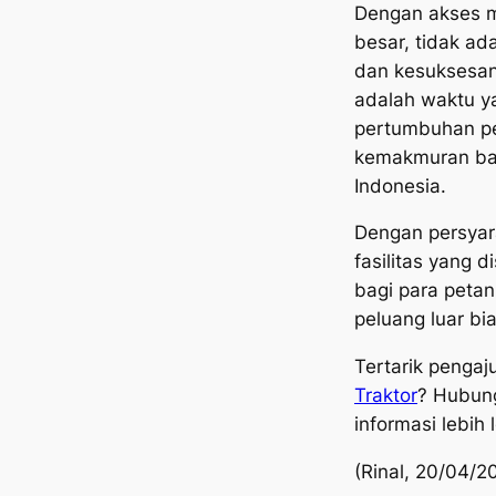
Dengan akses 
besar, tidak a
dan kesuksesan b
adalah waktu y
pertumbuhan p
kemakmuran bag
Indonesia.
Dengan persyar
fasilitas yang d
bagi para peta
peluang luar bia
Tertarik penga
Traktor
? Hubun
informasi lebih 
(Rinal, 20/04/2