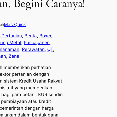
n, Begini Caranya!
Mas Quick
leh
l Pertanian
, 
Berita
, 
Boxer
, 
ung Metal
, 
Pascapanen
, 
nanaman
, 
Perawatan
, 
QT
, 
man
, 
Zena
ah memberikan perhatian
sektor pertanian dengan
 sistem Kredit Usaha Rakyat
nisiatif yang memberikan
bagi para petani. KUR sendiri
 pembiayaan atau kredit
i pemerintah dengan harga
salurkan dalam bentuk dana