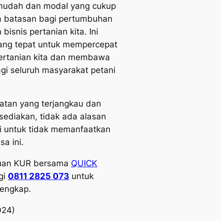
mudah dan modal yang cukup
da batasan bagi pertumbuhan
isnis pertanian kita. Ini
ang tepat untuk mempercepat
ertanian kita dan membawa
i seluruh masyarakat petani
atan yang terjangkau dan
isediakan, tidak ada alasan
ni untuk tidak memanfaatkan
sa ini.
juan KUR bersama
QUICK
gi
0811 2825 073
untuk
lengkap.
024)