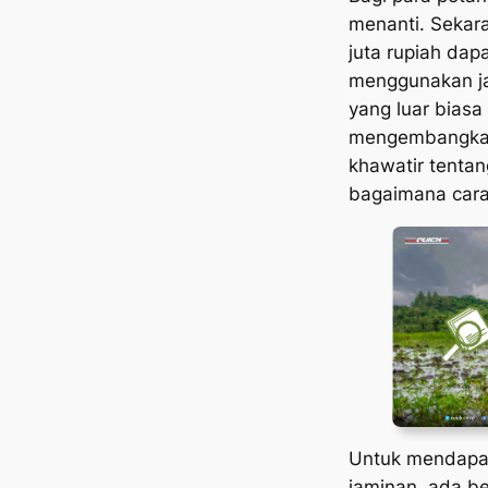
menanti. Sekar
juta rupiah dapa
menggunakan ja
yang luar biasa
mengembangkan
khawatir tentan
bagaimana car
Untuk mendapa
jaminan, ada be