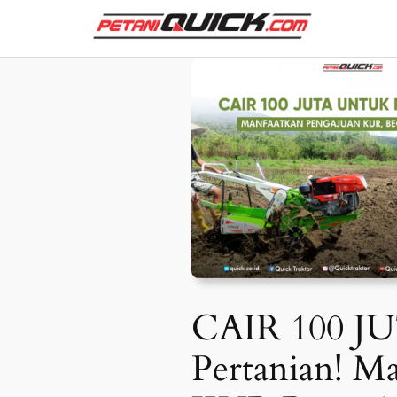
Skip
to
content
CAIR 100 J
Pertanian! M