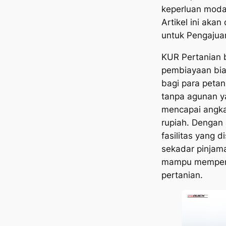
keperluan modal
Artikel ini aka
untuk Pengajua
KUR Pertanian 
pembiayaan bia
bagi para peta
tanpa agunan ya
mencapai angka
rupiah. Dengan
fasilitas yang 
sekadar pinjama
mampu memperc
pertanian.