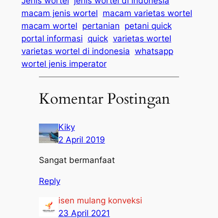
Jenis wortel
jenis wortel di indonesia
macam jenis wortel
macam varietas wortel
macam wortel
pertanian
petani quick
portal informasi
quick
varietas wortel
varietas wortel di indonesia
whatsapp
wortel jenis imperator
Komentar Postingan
Kiky
2 April 2019
Sangat bermanfaat
Reply
isen mulang konveksi
23 April 2021