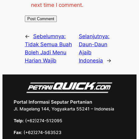
next time I comment.
←
Sebelumnya:
Selanjutnya:
Tidak Semua Buah
Daun-Daun
Boleh Jadi Menu
Ajaib
Harian Wajib
Indonesia
→
Portal Informasi Seputar Pertanian
Jl. Magelang 144, Yogyakarta 55241 – Indonesia
Telp
: (+62)274-512095
Fax
: (+62)274-563523