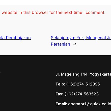
website in this browser for the next time I comment.
ola Pembajakan
Selanjutnya:
Yuk, Mengenal Je
Pertanian
→
Jl. Magelang 144, Yogyakart
Telp
: (+62)274-512095
Fax
: (+62)274-563523
Email
: operator1@quick.co.i