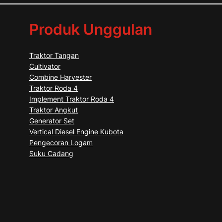
Produk Unggulan
Traktor Tangan
Cultivator
Combine Harvester
Traktor Roda 4
Implement Traktor Roda 4
Traktor Angkut
Generator Set
Vertical Diesel Engine Kubota
Pengecoran Logam
Suku Cadang