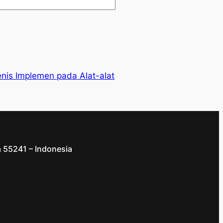
nis Implemen pada Alat-alat
a 55241 – Indonesia
d