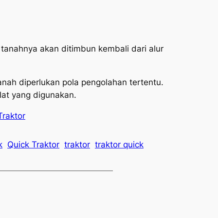
tanahnya akan ditimbun kembali dari alur
anah diperlukan pola pengolahan tertentu.
lat yang digunakan.
raktor
k
Quick Traktor
traktor
traktor quick