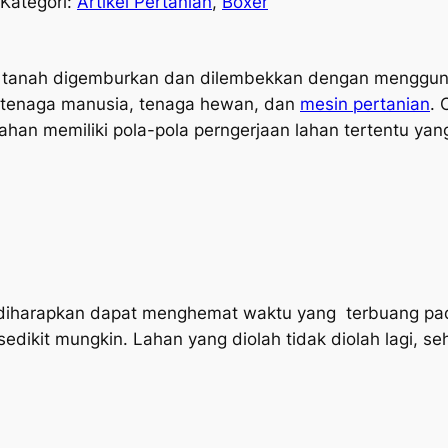
Kategori:
Artikel Pertanian
, 
Boxer
 tanah digemburkan dan dilembekkan dengan menggunak
 tenaga manusia, tenaga hewan, dan
mesin pertanian
. 
lahan memiliki pola-pola perngerjaan lahan tertentu yan
diharapkan dapat menghemat waktu yang terbuang pad
edikit mungkin. Lahan yang diolah tidak diolah lagi, s