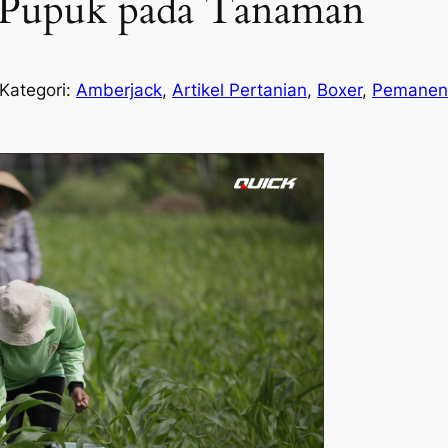
 Pupuk pada Tanaman
Kategori:
Amberjack
, 
Artikel Pertanian
, 
Boxer
, 
Pemanen