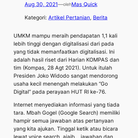
Aug 30, 2021
—
Mas Quick
oleh
Kategori:
Artikel Pertanian
, 
Berita
UMKM mampu meraih pendapatan 1,1 kali
lebih tinggi dengan digitalisasi dari pada
yang tidak memanfaatkan digitalisasi. Ini
adalah hasil riset dari Harian KOMPAS dan
tim (Kompas, 28 Agt 2021). Untuk itulah
Presiden Joko Widodo sangat mendorong
usaha kecil menengah melakukan “
Go
Digital
” pada perayaan HUT RI ke-76.
Internet menyediakan informasi yang tiada
tara. Mbah Gogel (
Google Search
) memiliki
hampir semua jawaban atas pertanyaan
yang kita ajukan. Tinggal ketik atau bicara
lewat
voice search,
ajaib… jawaban dan