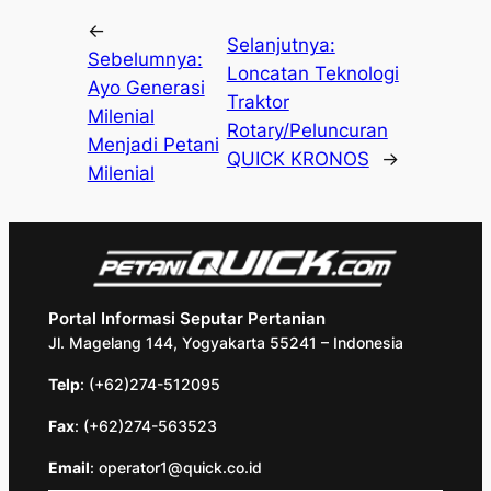
←
Selanjutnya:
Sebelumnya:
Loncatan Teknologi
Ayo Generasi
Traktor
Milenial
Rotary/Peluncuran
Menjadi Petani
QUICK KRONOS
→
Milenial
Portal Informasi Seputar Pertanian
Jl. Magelang 144, Yogyakarta 55241 – Indonesia
Telp
: (+62)274-512095
Fax
: (+62)274-563523
Email
: operator1@quick.co.id