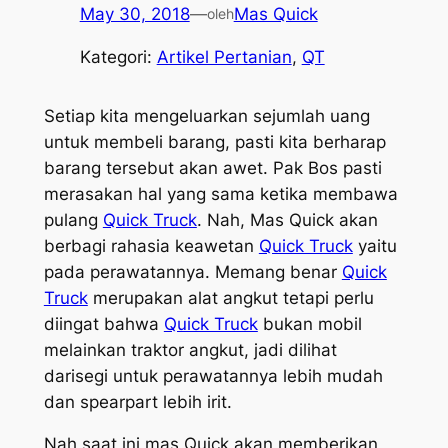
May 30, 2018
—
Mas Quick
oleh
Kategori:
Artikel Pertanian
, 
QT
Setiap kita mengeluarkan sejumlah uang
untuk membeli barang, pasti kita berharap
barang tersebut akan awet. Pak Bos pasti
merasakan hal yang sama ketika membawa
pulang
Quick Truck
. Nah, Mas Quick akan
berbagi rahasia keawetan
Quick Truck
yaitu
pada perawatannya. Memang benar
Quick
Truck
merupakan alat angkut tetapi perlu
diingat bahwa
Quick Truck
bukan mobil
melainkan traktor angkut, jadi dilihat
darisegi untuk perawatannya lebih mudah
dan spearpart lebih irit.
Nah saat ini mas Quick akan memberikan