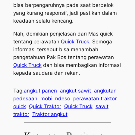
bisa berpengaruhnya pada saat berbelok
yang kurang responsif, jadi pastikan dalam
keadaan selalu kencang.
Nah, demikian penjelasan dari Mas quick
tentang perawatan
Quick Truck
. Semoga
informasi tersebut bisa menambah
pengetahuan Pak Bos tentang perawatan
Quick Truck
dan bisa membagikan informasi
kepada saudara dan rekan.
Tag:
angkut panen
angkut sawit
angkutan
pedesaan
mobil ndeso
perawatan traktor
quick
Quick Traktor
Quick Truck
sawit
traktor
Traktor angkut