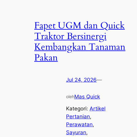
Fapet UGM dan Quick
Traktor Bersinergi
Kembangkan Tanaman
Pakan
Jul 24, 2026
—
Mas Quick
oleh
Kategori:
Artikel
Pertanian
, 
Perawatan
, 
Sayuran
, 