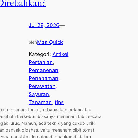
Direbahkan?
Jul 28, 2026
—
Mas Quick
oleh
Kategori:
Artikel
Pertanian
, 
Pemanenan
, 
Penanaman
, 
Perawatan
, 
Sayuran
, 
Tanaman
, 
tips
aat menanam tomat, kebanyakan petani atau
enghobi berkebun biasanya menanam bibit secara
egak lurus. Namun, ada teknik yang cukup unik
an banyak dibahas, yaitu menanam bibit tomat
engan posisi miring atau direbahkan di dalam