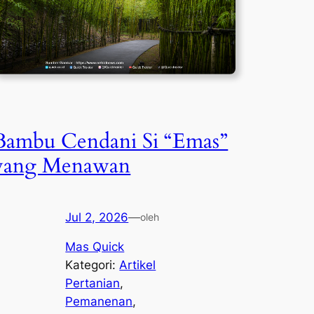
Bambu Cendani Si “Emas”
yang Menawan
Jul 2, 2026
—
oleh
Mas Quick
Kategori:
Artikel
Pertanian
, 
Pemanenan
, 