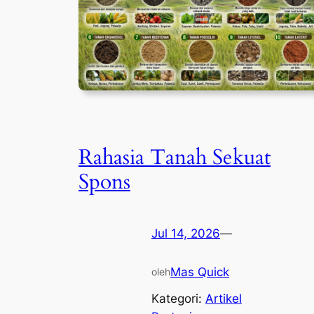
Rahasia Tanah Sekuat
Spons
Jul 14, 2026
—
Mas Quick
oleh
Kategori:
Artikel