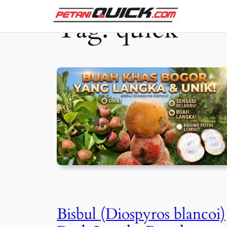
Skip
Tag:
quick
to
content
Bisbul (Diospyros blancoi)