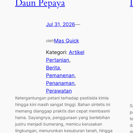
Daun Pepaya
Jul 31, 2026
—
Mas Quick
oleh
Kategori:
Artikel
Pertanian
, 
Berita
, 
Pemanenan
, 
Penanaman
, 
Perawatan
Ketergantungan petani terhadap pestisida kimia
hingga kini masih sangat tinggi. Bahan sintetis ini
S
memang dianggap praktis dan cepat membasmi
p
hama. Sayangnya, penggunaan yang berlebihan
t
justru menjadi bumerang, memicu kerusakan
d
lingkungan, menurunkan kesuburan tanah, hingga
d