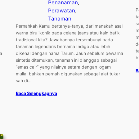
Penanaman
, 
P
Perawatan
, 
t
Tanaman
s
Pernahkah Kamu bertanya-tanya, dari manakah asal
m
warna biru ikonik pada celana jeans atau kain batik
m
tradisional kita? Jawabannya tersembunyi pada
d
tanaman legendaris bernama Indigo atau lebih
t
a
dikenal dengan nama Tarum. Jauh sebelum pewarna
b
sintetis ditemukan, tanaman ini dianggap sebagai
“emas cair” yang nilainya setara dengan logam
B
mulia, bahkan pernah digunakan sebagai alat tukar
sah di…
Baca Selengkapnya