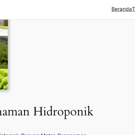
Beranda
T
naman Hidroponik