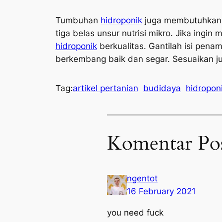
Tumbuhan
hidroponik
juga membutuhkan n
tiga belas unsur nutrisi mikro. Jika ing
hidroponik
berkualitas. Gantilah isi pena
berkembang baik dan segar. Sesuaikan ju
Tag:
artikel pertanian
budidaya
hidropon
Komentar Po
ngentot
16 February 2021
you need fuck