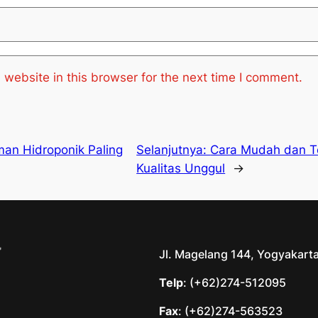
website in this browser for the next time I comment.
man Hidroponik Paling
Selanjutnya:
Cara Mudah dan Te
Kualitas Unggul
→
Jl. Magelang 144, Yogyakart
Telp
: (+62)274-512095
Fax
: (+62)274-563523