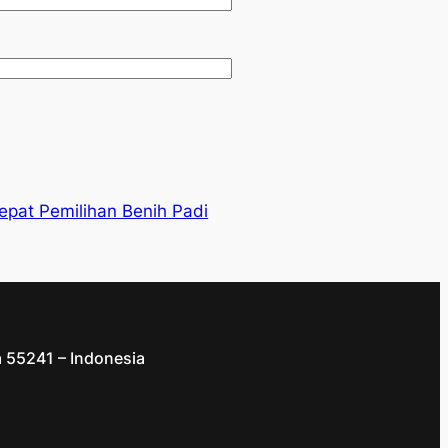
pat Pemilihan Benih Padi
a 55241 – Indonesia