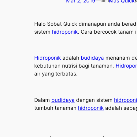
Mar 2, 2019
—
Mas Quick
oleh
Halo Sobat Quick dimanapun anda berad
sistem
hidroponik
. Cara bercocok tanam i
Hidroponik
adalah
budidaya
menanam den
kebutuhan nutrisi bagi tanaman.
Hidropon
air yang terbatas.
Dalam
budidaya
dengan sistem
hidropon
tumbuh tanaman
hidroponik
adalah sebag