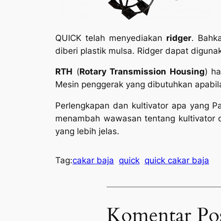
QUICK telah menyediakan
ridger
. Bahk
diberi plastik mulsa. Ridger dapat digun
RTH
(
Rotary Transmission Housing
) h
Mesin penggerak yang dibutuhkan apabi
Perlengkapan dan kultivator apa yang P
menambah wawasan tentang kultivator 
yang lebih jelas.
Tag:
cakar baja
quick
quick cakar baja
Komentar Po