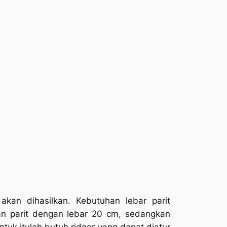
kan dihasilkan. Kebutuhan lebar parit
 parit dengan lebar 20 cm, sedangkan
k itulah butuh ridger yang dapat diatur