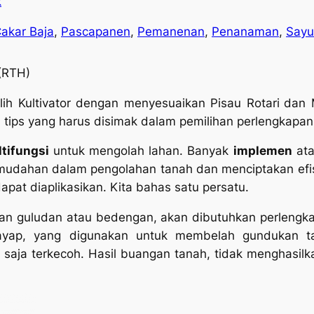
k
akar Baja
, 
Pascapanen
, 
Pemanenan
, 
Penanaman
, 
Sayu
(RTH)
h Kultivator dengan menyesuaikan Pisau Rotari
dan 
tips yang harus disimak dalam pemilihan perlengkapan K
tifungsi
untuk mengolah lahan. Banyak
implemen
ata
udahan dalam pengolahan tanah dan menciptakan efis
pat diaplikasikan. Kita bahas satu persatu.
an guludan atau bedengan, akan dibutuhkan perleng
yap, yang digunakan untuk membelah gundukan tan
 saja terkecoh. Hasil buangan tanah, tidak menghasil