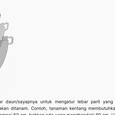
ar daun/sayapnya untuk mengatur lebar parit yang a
kan ditanam. Contoh, tanaman kentang membutuhkan
ampai 60 cm, bahkan ada yang menghendaki 80 cm. Untu