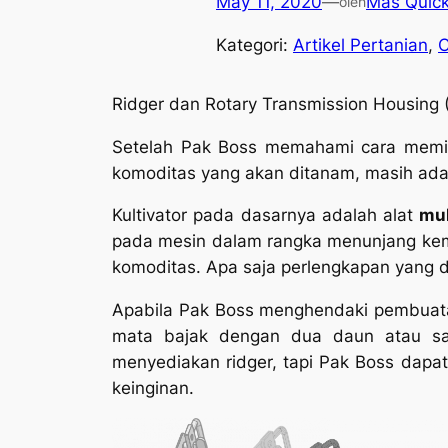
May 11, 2020
—
Mas Quic
oleh
Kategori:
Artikel Pertanian
, 
C
Ridger dan Rotary Transmission Housing 
Setelah Pak Boss memahami cara memili
komoditas yang akan ditanam, masih ada 
Kultivator pada dasarnya adalah alat
mul
pada mesin dalam rangka menunjang kem
komoditas. Apa saja perlengkapan yang da
Apabila Pak Boss menghendaki pembuat
mata bajak dengan dua daun atau sa
menyediakan ridger, tapi Pak Boss dapat
keinginan.