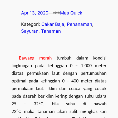
Apr 13, 2020
—
Mas Quick
oleh
Kategori:
Cakar Baja
, 
Penanaman
, 
Sayuran
, 
Tanaman
Bawang merah
tumbuh dalam kondisi
lingkungan
pada ketinggian 0 – 1.000 meter
diatas permukaan laut dengan pertumbuhan
optimal pada ketinggian 0 – 400 meter
diatas
permukaan laut. Iklim dan cuaca yang cocok
pada daerah beriklim kering
dengan
suhu udara
25 – 32ºC, bila suhu di
bawah
22ºC
maka
tanaman akan sulit menghasilkan