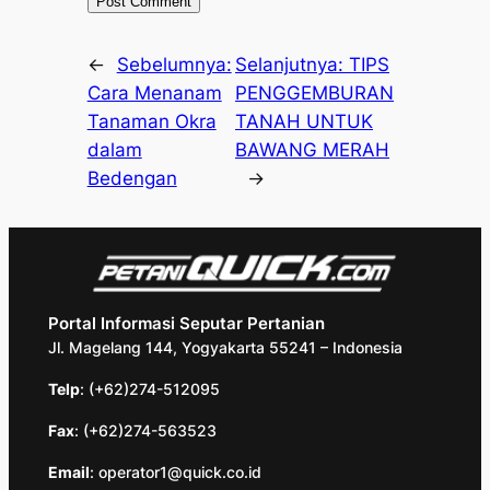
←
Sebelumnya:
Selanjutnya:
TIPS
Cara Menanam
PENGGEMBURAN
Tanaman Okra
TANAH UNTUK
dalam
BAWANG MERAH
Bedengan
→
Portal Informasi Seputar Pertanian
Jl. Magelang 144, Yogyakarta 55241 – Indonesia
Telp
: (+62)274-512095
Fax
: (+62)274-563523
Email
: operator1@quick.co.id