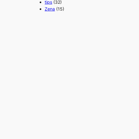
tips
(32)
Zena
(15)