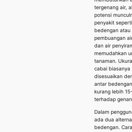
tergenang air, 
potensi muncul
penyakit sepert
bedengan
atau
pembuangan air
dan air penyira
memudahkan un
tanaman. Ukur
cabai biasanya
disesuaikan den
antar bedengan
kurang lebih 15
terhadap genang
Dalam penggu
ada dua alterna
bedengan. Car