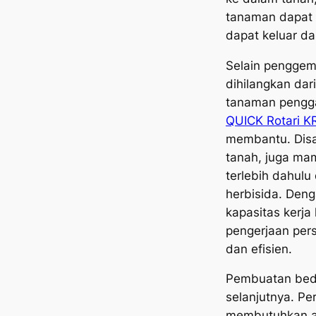
tanaman dapat 
dapat keluar da
Selain penggemb
dihilangkan dar
tanaman pengga
QUICK Rotari 
membantu. Dis
tanah, juga m
terlebih dahulu
herbisida. Deng
kapasitas kerja 
pengerjaan per
dan efisien.
Pembuatan
be
selanjutnya. P
membutuhkan air