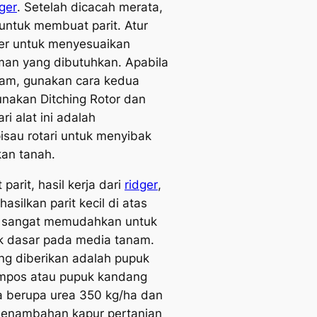
dger
. Setelah dicacah merata,
untuk membuat parit. Atur
er untuk menyesuaikan
an yang dibutuhkan. Apabila
alam, gunakan cara kedua
unakan
Ditching Rotor
dan
ari alat ini adalah
isau rotari untuk menyibak
an tanah.
arit, hasil kerja dari
ridger
,
silkan parit kecil di atas
ni sangat memudahkan untuk
k dasar pada media tanam.
ng diberikan adalah pupuk
ompos atau pupuk kandang
a berupa urea 350 kg/ha dan
Penambahan kapur pertanian