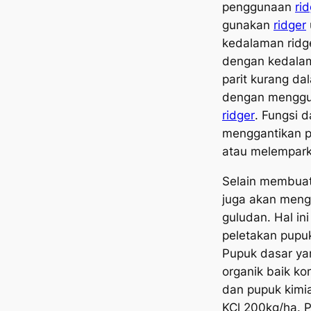
penggunaan
ri
gunakan
ridger
kedalaman ridg
dengan kedalam
parit kurang d
dengan mengg
ridger
. Fungsi d
menggantikan p
atau melempark
Selain membuat p
juga akan mengha
guludan. Hal i
peletakan pupu
Pupuk dasar ya
organik baik k
dan pupuk kimi
KCl 200kg/ha. 