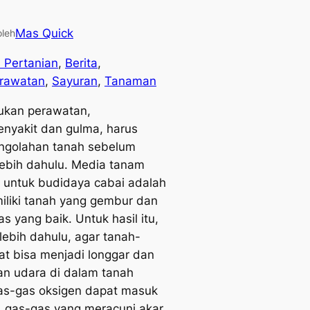
Mas Quick
oleh
l Pertanian
, 
Berita
, 
rawatan
, 
Sayuran
, 
Tanaman
ukan perawatan,
enyakit dan gulma, harus
engolahan tanah sebelum
ebih dahulu. Media tanam
n untuk budidaya cabai adalah
iliki tanah yang gembur dan
as yang baik. Untuk hasil itu,
rlebih dahulu, agar tanah-
at bisa menjadi longgar dan
an udara di dalam tanah
gas-gas oksigen dapat masuk
, gas-gas yang meracuni akar