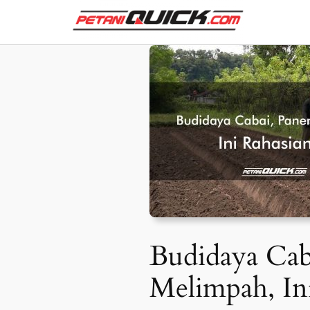
Skip
to
content
Budidaya Cab
Melimpah, In