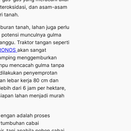
teroksidasi, dan asam-asam
ri tanah.
uran tanah, lahan juga perlu
i potensi munculnya gulma
nggu. Traktor tangan seperti
KRONOS
akan sangat
amping menggemburkan
ampu mencacah gulma tanpa
 dilakukan penyemprotan
an lebar kerja 80 cm dan
lebih dari 6 jam per hektare,
siapan lahan menjadi murah
dengan
adalah proses
ertumbuhan cabai
, tapi apabila pohon cabai