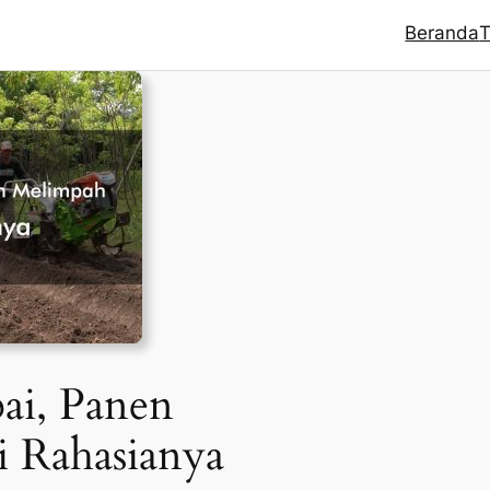
Beranda
T
ai, Panen
i Rahasianya