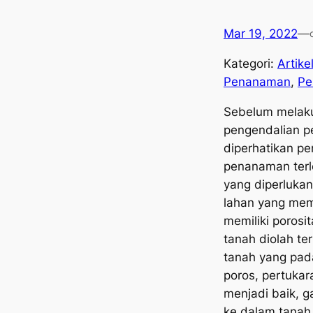
Mar 19, 2022
—
Kategori:
Artike
Penanaman
, 
Pe
Sebelum melak
pengendalian p
diperhatikan p
penanaman terl
yang diperluka
lahan yang mem
memiliki porosit
tanah diolah te
tanah yang pad
poros, pertukar
menjadi baik, 
ke dalam tanah