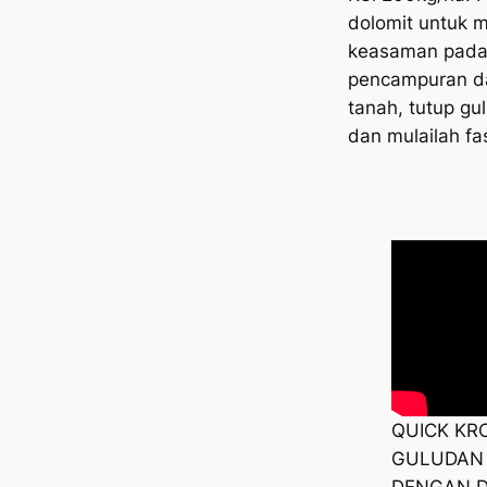
dolomit untuk 
keasaman pada
pencampuran d
tanah, tutup gu
dan mulailah fa
QUICK KR
GULUDAN
DENGAN D