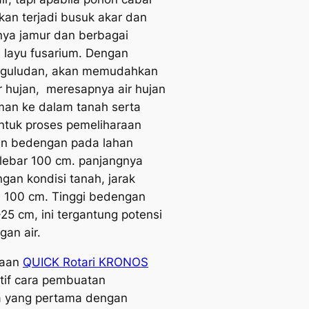
akan terjadi busuk akar dan
nya jamur dan berbagai
i layu
fusarium
. Dengan
guludan
, akan memudahkan
 hujan, meresapnya air hujan
man ke dalam tanah serta
tuk proses pemeliharaan
an bedengan pada lahan
 lebar 100 cm. panjangnya
gan kondisi tanah, jarak
 100 cm. Tinggi bedengan
-25 cm, ini tergantung potensi
an air.
naan
QUICK Rotari KRONOS
tif cara pembuatan
a yang pertama dengan