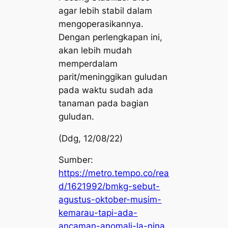
agar lebih stabil dalam
mengoperasikannya.
Dengan perlengkapan ini,
akan lebih mudah
memperdalam
parit/meninggikan
guludan
pada waktu sudah ada
tanaman pada bagian
guludan
.
(Ddg, 12/08/22)
Sumber:
https://metro.tempo.co/rea
d/1621992/bmkg-sebut-
agustus-oktober-musim-
kemarau-tapi-ada-
ancaman-anomali-la-nina