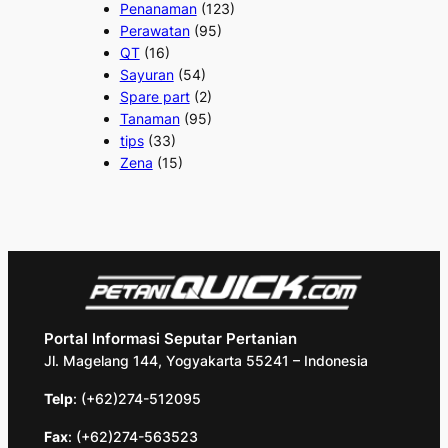
Penanaman
(123)
Perawatan
(95)
QT
(16)
Sayuran
(54)
Spare part
(2)
Tanaman
(95)
tips
(33)
Zena
(15)
Portal Informasi Seputar Pertanian
Jl. Magelang 144, Yogyakarta 55241 – Indonesia
Telp
: (+62)274-512095
Fax
: (+62)274-563523