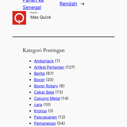
Panen ke
Rendah
→
Senegal
Penulis:
Mas Quick
Kategori Postingan
Amberjack
(7)
Artikel Pertanian
(127)
Berita
(87)
Boxer
(20)
Boxer Rotary
(8)
Cakar Baja
(73)
Capung Metal
(14)
cara
(10)
Kronos
(3)
Pascapanen
(12)
Pemanenan
(54)