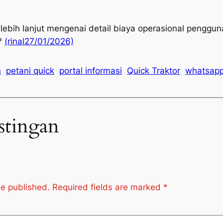
 lebih lanjut mengenai detail biaya operasional pengg
o?
(rinal27/01/2026)
n
petani quick
portal informasi
Quick Traktor
whatsap
stingan
be published.
Required fields are marked
*