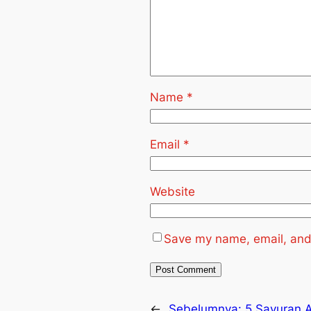
Name
*
Email
*
Website
Save my name, email, and 
←
Sebelumnya:
5 Sayuran A