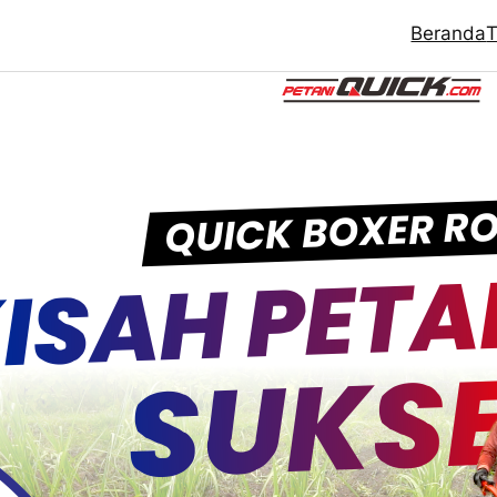
Beranda
T