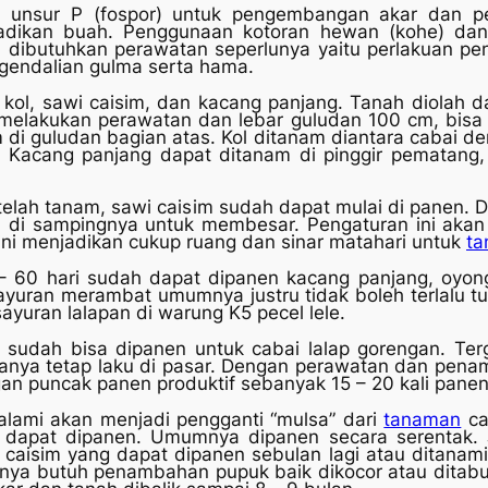
n unsur P (fospor) untuk pengembangan akar dan p
dikan buah. Penggunaan kotoran hewan (kohe) dan 
tu dibutuhkan perawatan seperlunya yaitu perlakuan
gendalian gulma serta hama.
, kol, sawi caisim, dan kacang panjang. Tanah diolah 
elakukan perawatan dan lebar guludan 100 cm, bisa 
 di guludan bagian atas. Kol ditanam diantara cabai d
 Kacang panjang dapat ditanam di pinggir pematang,
telah tanam, sawi caisim sudah dapat mulai di panen.
 di sampingnya untuk membesar. Pengaturan ini akan 
 ini menjadikan cukup ruang dan sinar matahari untuk
t
 60 hari sudah dapat dipanen kacang panjang, oyong y
yuran merambat umumnya justru tidak boleh terlalu t
ayuran lalapan di warung K5 pecel lele.
t sudah bisa dipanen untuk cabai lalap gorengan. Ter
ya tetap laku di pasar. Dengan perawatan dan penam
n puncak panen produktif sebanyak 15 – 20 kali panen
lami akan menjadi pengganti “mulsa” dari
tanaman
ca
 dapat dipanen. Umumnya dipanen secara serentak. J
i caisim yang dapat dipanen sebulan lagi atau ditanam
nya butuh penambahan pupuk baik dikocor atau ditabu