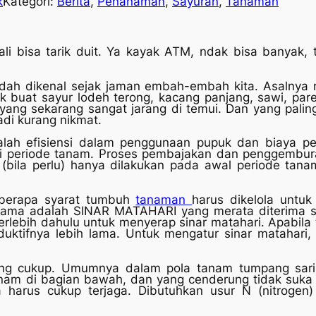
k
Kategori:
Berita
, 
Penanaman
, 
Sayuran
, 
Tanaman
ali bisa tarik duit. Ya kayak ATM, ndak bisa banyak,
udah dikenal sejak jaman embah-embah kita. Asalny
Simbok buat sayur lodeh terong, kacang panjang, sawi, 
ang sekarang sangat jarang di temui. Dan yang palin
adi kurang nikmat.
dalah efisiensi dalam penggunaan pupuk dan biaya pe
ali periode tanam. Proses pembajakan dan penggembu
(bila perlu) hanya dilakukan pada awal periode tan
eberapa syarat tumbuh
tanaman
harus dikelola untu
ertama adalah SINAR MATAHARI yang merata diterima s
rlebih dahulu untuk menyerap sinar matahari. Apabila 
uktifnya lebih lama. Untuk mengatur sinar matahari,
ng cukup. Umumnya dalam pola tanam tumpang sari 
am di bagian bawah, dan yang cenderung tidak suka 
 harus cukup terjaga. Dibutuhkan usur N (nitrogen