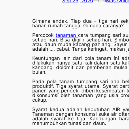
Sep 25, 2020
—
Mas Quic
oleh
Gimana endak. Tiap dua – tiga hari sek
harian rumah tangga. Gimana caranya?
Percocok
tanaman
cara tumpang sari s
setiap hari. Bisa digilir setiap hari. 
atau daun muda kacang panjang. Sayur y
adalah …. cabai. Tanpa keringat, makan j
Keuntungan lain dari pola tanam ini a
dilakukan hanya satu kali dalam satu k
kandang, dolomit dan pemberian mulsa 
bulan.
Pada pola tanam tumpang sari ada b
produktif. Tiga syarat utama. Syarat p
panen yang pendek, diberi kesempatan te
dikonsumsi oleh tanaman yang usia prod
cukup.
Syarat kedua adalah kebutuhan AIR ya
Tanaman dengan konsumsi suka air ditan
adalah syarat ke tiga. Kandungan hara
menumbuhkan tunas dan daun.