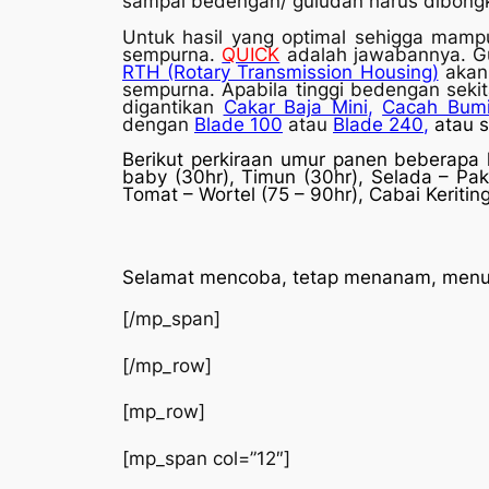
sampai bedengan/ guludan harus dibongka
Untuk hasil yang optimal sehigga mampu
sempurna.
QUICK
adalah jawabannya. 
RTH (Rotary Transmission Housing)
akan
sempurna. Apabila tinggi bedengan sek
digantikan
Cakar Baja Mini
,
Cacah Bum
dengan
Blade 100
atau
Blade 240
,
atau 
Berikut perkiraan umur panen beberapa 
baby (30hr), Timun (30hr), Selada – Pak
Tomat – Wortel (75 – 90hr), Cabai Keritin
Selamat mencoba, tetap menanam, menua
[/mp_span]
[/mp_row]
[mp_row]
[mp_span col=”12″]