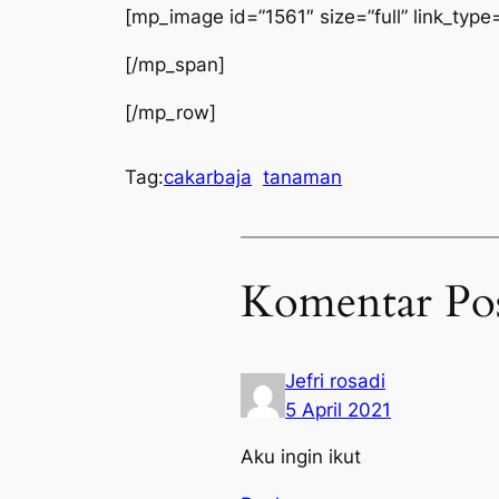
[mp_image id=”1561″ size=”full” link_type=”
[/mp_span]
[/mp_row]
Tag:
cakarbaja
tanaman
Komentar Po
Jefri rosadi
5 April 2021
Aku ingin ikut