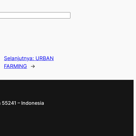
Selanjutnya:
URBAN
FARMING
→
a 55241 – Indonesia