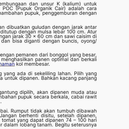
embungaan dan unsur K (kalium) untuk
POC (Pupuk Organik Cair) adalah cara
 penambahan pupuk, penggemburan dengan
dan dibuatkan guludan dengan jarak antar
ditutup dengan mulsa lebar 100 cm. Atur
engan jarak 30 x 60 cm dan sawi caisim di
 dan bisa diganti dengan buncis, oyong/
 Dengan pemanen dari bonggol yang besar,
menghasilkan panen optimal dan berkali
anaman
kol membesar.
ang ada di sekeliling lahan. Pilih yang
ua untuk dipanen. Bahkan kacang panjang
gantung dipilih, akan dipanen muda atau
bahan pupuk secara berkala, cabai rawit
.
bai. Rumput tidak akan tumbuh dibawah
angan berhenti disitu, setelah dipanen,
i tomat yang dapat dipanen 74 – 100 hari
r dalam lobang tanam. Begitu seterusnya