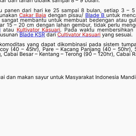
r dan tanah dibalik sampai 8 – 9 bulan.
 panen dari hari ke 25 sampai 8 bulan, setiap 3 – 5
Gunakan
Cakar Baja
dengan pisau/
Blade B
untuk menc
 sangat membantu untuk membuat bedengan atau gul
itar 15 – 20 cm dengan lahan gembur, tidak perlu me
i
atau
Kultivator Kasuari
. Pada waktu membersihkan g
susunan
Blade KSR
dari
Cultivator Kasuari
yang sesuai.
komoditas yang dapat dikombinasi pada sistem tumpan
coy (40 – 45hr), Pare – Kacang Panjang (40 – 50hr), S
g, Cabai Besar – Kentang – Terong (90 – 120hr), Cabai R
i dan makan sayur untuk Masyarakat Indonesia Mandir