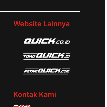
d
Website Lainnya
Kontak Kami
Quick Traktor
Traktor Quick 1953
@quicktraktor