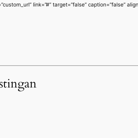
custom_url” link=”#” target=”false” caption=”false” align
stingan