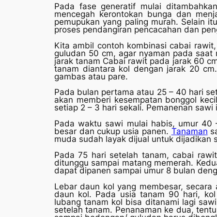
Pada fase generatif mulai ditambahka
mencegah kerontokan bunga dan menja
pemupukan yang paling murah. Selain i
proses pendangiran pencacahan dan pen
Kita ambil contoh kombinasi cabai rawit
guludan 50 cm, agar nyaman pada saat m
jarak tanam Cabai rawit pada jarak 60 cm
tanam diantara kol dengan jarak 20 cm.
gambas atau pare.
Pada bulan pertama atau 25 – 40 hari se
akan memberi kesempatan bonggol kecil
setiap 2 – 3 hari sekali. Pemanenan sawi
Pada waktu sawi mulai habis, umur 40 –
besar dan cukup usia panen.
Tanaman
sa
muda sudah layak dijual untuk dijadikan s
Pada 75 hari setelah tanam, cabai rawi
ditunggu sampai matang memerah. Keduan
dapat dipanen sampai umur 8 bulan denga
Lebar daun kol yang membesar, secara a
daun kol. Pada usia tanam 90 hari, kol
lubang tanam kol bisa ditanami lagi saw
setelah tanam. Penanaman ke dua, tentu