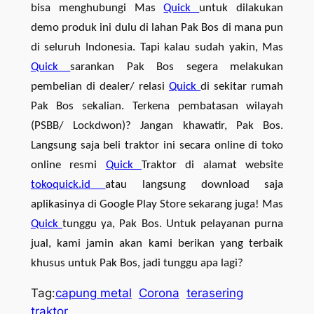
bisa menghubungi Mas
Quick
untuk dilakukan
demo produk ini dulu di lahan Pak Bos di mana pun
di seluruh Indonesia. Tapi kalau sudah yakin, Mas
Quick
sarankan Pak Bos segera melakukan
pembelian di dealer/ relasi
Quick
di sekitar rumah
Pak Bos sekalian. Terkena pembatasan wilayah
(PSBB/ Lockdwon)? Jangan khawatir, Pak Bos.
Langsung saja beli traktor ini secara online di toko
online resmi
Quick
Traktor di alamat website
tokoquick.id
atau langsung download saja
aplikasinya di Google Play Store sekarang juga! Mas
Quick
tunggu ya, Pak Bos. Untuk pelayanan purna
jual, kami jamin akan kami berikan yang terbaik
khusus untuk Pak Bos, jadi tunggu apa lagi?
Tag:
capung metal
Corona
terasering
traktor