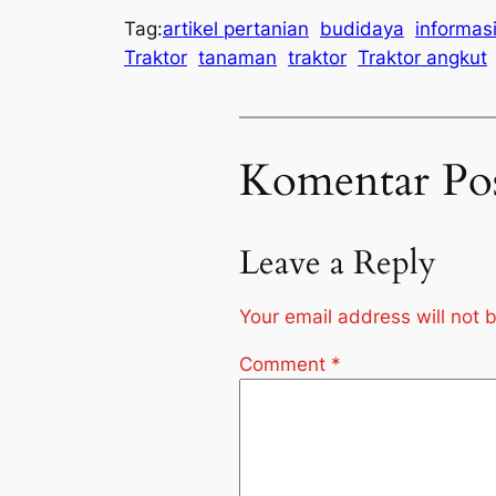
Tag:
artikel pertanian
budidaya
informas
Traktor
tanaman
traktor
Traktor angkut
Komentar Po
Leave a Reply
Your email address will not 
Comment
*