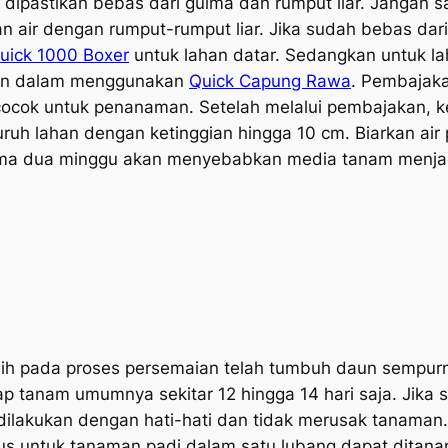
 dipastikan bebas dari gulma dan rumput liar. Jangan
an air dengan rumput-rumput liar. Jika sudah bebas dari
uick 1000 Boxer
untuk lahan datar. Sedangkan untuk l
an dalam menggunakan
Quick Capung Rawa
. Pembajak
ocok untuk penanaman. Setelah melalui pembajakan, k
ruh lahan dengan ketinggian hingga 10 cm. Biarkan air
a dua minggu akan menyebabkan media tanam menjadi
nih pada proses persemaian telah tumbuh daun sempurn
ap tanam umumnya sekitar 12 hingga 14 hari saja. Jika 
dilakukan dengan hati-hati dan tidak merusak tanaman
us untuk tanaman padi dalam satu lubang dapat ditanam