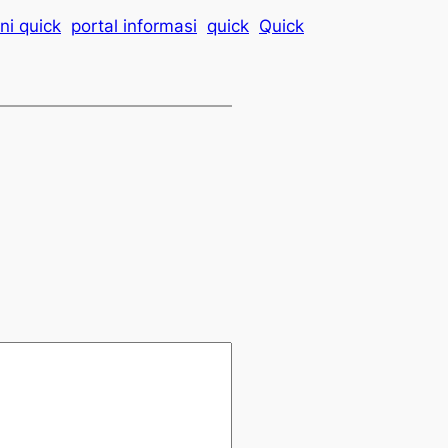
ni quick
portal informasi
quick
Quick