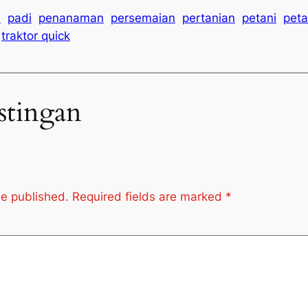
i
padi
penanaman
persemaian
pertanian
petani
peta
traktor quick
stingan
be published.
Required fields are marked
*