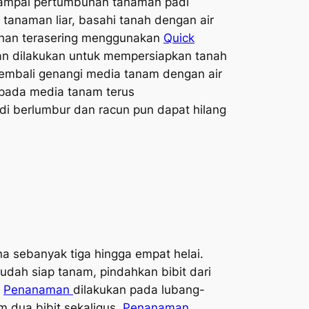
 sampai pertumbuhan tanaman padi
 tanaman liar, basahi tanah dengan air
ahan terasering menggunakan
Quick
an dilakukan untuk mempersiapkan tanah
embali genangi media tanam dengan air
 pada media tanam terus
 berlumbur dan racun pun dapat hilang
a sebanyak tiga hingga empat helai.
sudah siap tanam, pindahkan bibit dari
.
Penanaman
dilakukan pada lubang-
 dua bibit sekaligus.
Penanaman