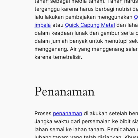
tanah sebagai media tanam. Tanah harus
terganggu karena harus berbagi nutrisi d
lalu lakukan pembajakan menggunakan
Q
impala
atau
Quick Capung Metal
dan lah
dalam keadaan lunak dan gembur serta c
dalam jumlah banyak untuk menutupi selu
menggenang. Air yang menggenang selam
karena ternetralisir.
Penanaman
Proses
penanaman
dilakukan setelah be
Jangka waktu dari persemaian ke bibit si
lahan semai ke lahan tanam. Pemidahan 
lubang tanam yang telah disiapkan. Khus