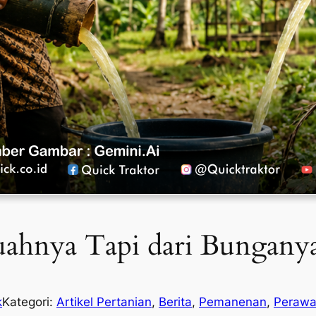
uahnya Tapi dari Bungany
k
Kategori:
Artikel Pertanian
, 
Berita
, 
Pemanenan
, 
Perawa