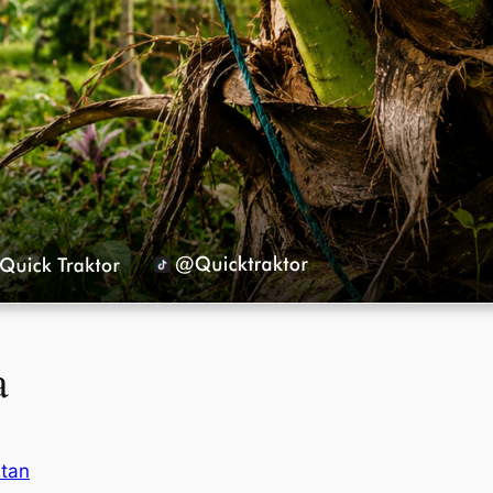
a
tan