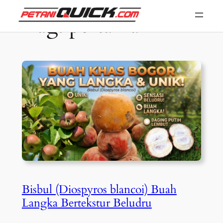
Skip
Tag:
pertanian
to
content
Bisbul (Diospyros blancoi) Buah
Langka Bertekstur Beludru