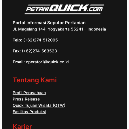
Portal Informasi Seputar Pertanian
Jl. Magelang 144, Yogyakarta 55241 – Indonesia
Telp
: (+62)274-512095
Fax
: (+62)274-563523
Email
: operator1@quick.co.id
Tentang Kami
Profil Perusahaan
Press Release
Quick Tujuan Wisata (QTW)
Fasilitas Produksi
Karier