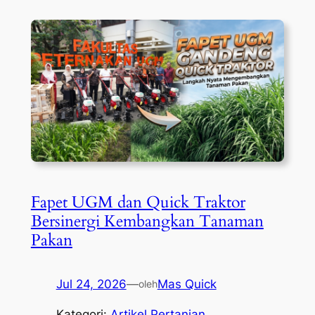
Fapet UGM dan Quick Traktor
Bersinergi Kembangkan Tanaman
Pakan
Jul 24, 2026
—
Mas Quick
oleh
Kategori:
Artikel Pertanian
, 