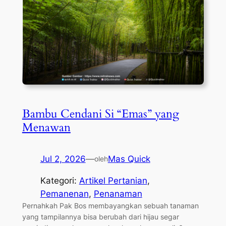
Bambu Cendani Si “Emas” yang
Menawan
Jul 2, 2026
—
Mas Quick
oleh
Kategori:
Artikel Pertanian
, 
Pemanenan
, 
Penanaman
Pernahkah Pak Bos membayangkan sebuah tanaman
yang tampilannya bisa berubah dari hijau segar